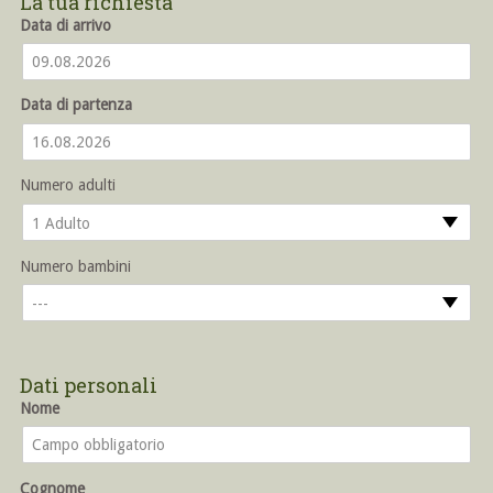
La tua richiesta
Data di arrivo
Data di partenza
Numero adulti
1 Adulto
Numero bambini
---
Dati personali
Nome
Cognome